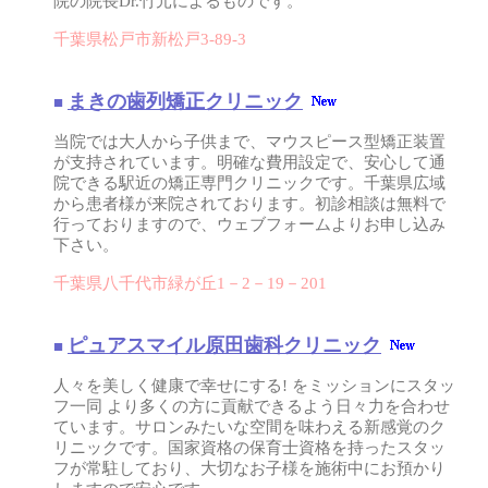
院の院長Dr.竹元によるものです。
千葉県松戸市新松戸3-89-3
まきの歯列矯正クリニック
■
当院では大人から子供まで、マウスピース型矯正装置
が支持されています。明確な費用設定で、安心して通
院できる駅近の矯正専門クリニックです。千葉県広域
から患者様が来院されております。初診相談は無料で
行っておりますので、ウェブフォームよりお申し込み
下さい。
千葉県八千代市緑が丘1－2－19－201
ピュアスマイル原田歯科クリニック
■
人々を美しく健康で幸せにする! をミッションにスタッ
フ一同 より多くの方に貢献できるよう日々力を合わせ
ています。サロンみたいな空間を味わえる新感覚のク
リニックです。国家資格の保育士資格を持ったスタッ
フが常駐しており、大切なお子様を施術中にお預かり