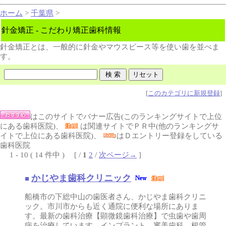
ホーム
>
千葉県
>
針金矯正 - こだわり矯正歯科情報
針金矯正とは、一般的に針金やマウスピース等を使い歯を並べま
す。
[
このカテゴリに新規登録
]
はこのサイトでバナー広告(このランキングサイトで上位
にある歯科医院)、
は関連サイトでＰＲ中(他のランキングサ
イトで上位にある歯科医院)、
はＤエントリー登録をしている
歯科医院
1 - 10 ( 14 件中 ) [ /
1
2
/
次ページ→
]
かじやま歯科クリニック
■
船橋市の下総中山の歯医者さん、かじやま歯科クリニ
ック。市川市からも近く通院に便利な場所にありま
す。最新の歯科治療【顕微鏡歯科治療】で虫歯や歯周
病を治療しています。インプラント、審美歯科、根管