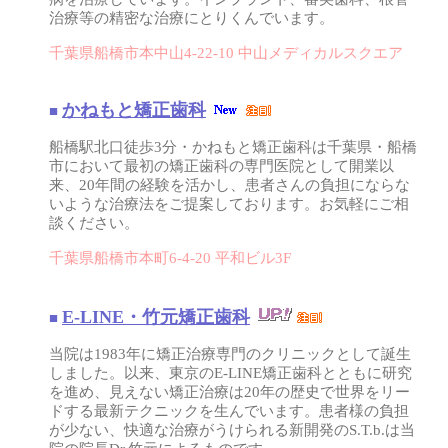
治療等の精密な治療にとりくんでいます。
千葉県船橋市本中山4-22-10 中山メディカルスクエア
かねもと矯正歯科
■
船橋駅北口徒歩3分・かねもと矯正歯科は千葉県・船橋
市において最初の矯正歯科の専門医院として開業以
来、20年間の経験を活かし、患者さんの負担にならな
いような治療法をご提案しております。お気軽にご相
談ください。
千葉県船橋市本町6-4-20 平和ビル3F
E-LINE・竹元矯正歯科
■
当院は1983年に矯正治療専門のクリニックとして誕生
しました。以来、東京のE-LINE矯正歯科とともに研究
を進め、見えない矯正治療は20年の歴史で世界をリー
ドする最新テクニックを生んでいます。患者様の負担
が少ない、快適な治療がうけられる新開発のS.T.b.は当